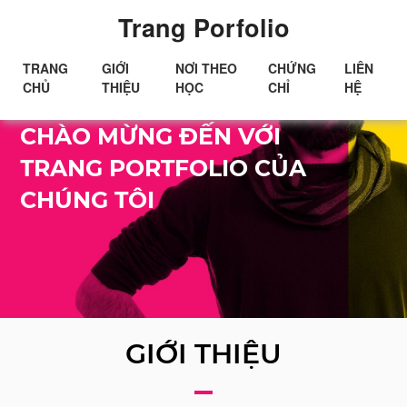
Trang Porfolio
TRANG
GIỚI
NƠI THEO
CHỨNG
LIÊN
CHỦ
THIỆU
HỌC
CHỈ
HỆ
Xin chào!
CHÀO MỪNG ĐẾN VỚI
TRANG PORTFOLIO CỦA
CHÚNG TÔI
GIỚI THIỆU