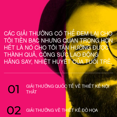
CÁC GIẢI THƯỞNG CÓ THỂ ĐEM LẠI CHO
TÔI TIỀN BẠC NHƯNG QUAN TRỌNG HƠN
HẾT LÀ NÓ CHO TÔI TẬN HƯỞNG ĐƯỢC
THÀNH QUẢ, CÔNG SỨC LAO ĐỘNG
HĂNG SAY, NHIỆT HUYẾT CỦA TUỔI TRẺ.
01
GIẢI THƯỞNG QUỐC TẾ VỀ THIẾT KẾ NỘI
THẤT
02
GIẢI THƯỞNG VỀ THIẾT KẾ ĐỒ HỌA