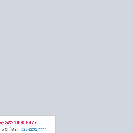
1900 9477
rợ 24/7:
Hồ Chí Minh:
028-2231 7777