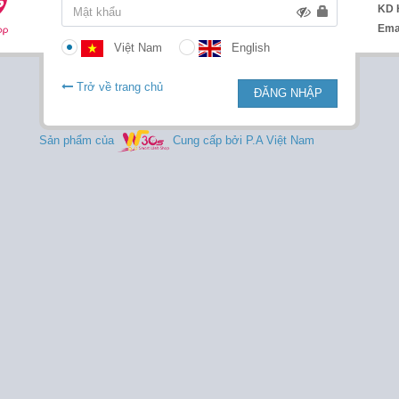
KD 
Ema
Việt Nam
English
Trở về trang chủ
ĐĂNG NHẬP
Sản phẩm của
Cung cấp bởi P.A Việt Nam