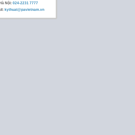
Hà Nội:
024-2231 7777
il:
kythuat@pavietnam.vn